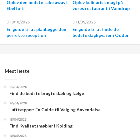
Oplev den bedste take away i
Oplev kulinarisk magi på
Ebeltoft
vores restaurant i Vamdrup
18/10/2025
11/09/2025
Få det leveret lige til døren
En guide til at planlægge den
En guide til at finde de
perfekte reception
bedste dagligvarer i Odder
Noget andet som også er lækkert er, at man kan få det
leveret lige til døren. Hvis man går ind og bestiller sin
julemad fra hjemmesiden her, så kan man nemlig få
levering i København og på Sjælland. Så det behøver
Mest læste
ikke at betyde noget, at virksomheden ikke ligger helt
inde midt i København. Så kan man altså stadigvæk godt
25/04/2026
benytte sig af leveringsmulighederne.
Find de bedste brugte dæk og fælge
20/04/2026
Bestil allerede med det samme
Lufttæpper: En Guide til Valg og Anvendelse
Vil man ind og bestille allerede med det samme. Så kan
18/04/2026
Find Kvalitetsmøbler i Kolding
man bruge det link, som man finder øverst i denne artikel
som sagt. Så kan man allerede nu få styr på menuen til
10/04/2026