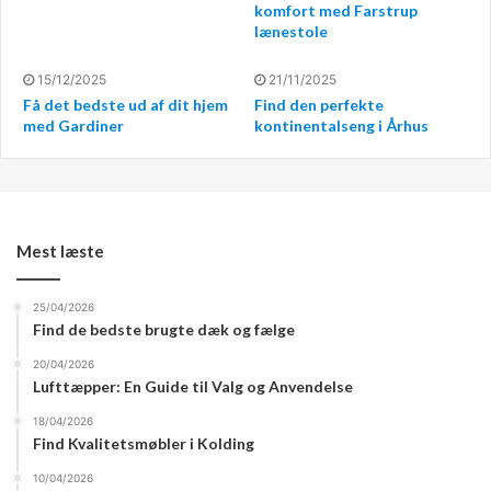
komfort med Farstrup
specifikke rum og indretningsstil. Med fokus på kvalitet
lænestole
og holdbarhed kan man være sikker på, at disse senge vil
holde i mange år fremover.
15/12/2025
21/11/2025
Få det bedste ud af dit hjem
Find den perfekte
med Gardiner
kontinentalseng i Århus
Levering og montering med egne
chauffører
En anden fordel ved at vælge senge fra lokale butikker i
Mest læste
Esbjerg er den bekvemmelighed, der følger med levering
og montering. Butikkerne tilbyder ofte levering med
25/04/2026
egne chauffører, hvilket sikrer en hurtig og effektiv
Find de bedste brugte dæk og fælge
service. Dette gør det lettere for kunderne at få deres
20/04/2026
nye seng hjem uden besvær.
Lufttæpper: En Guide til Valg og Anvendelse
18/04/2026
Trustpilot vurderinger som
Find Kvalitetsmøbler i Kolding
garanti for kvalitet
10/04/2026