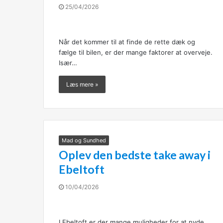
25/04/2026
Når det kommer til at finde de rette dæk og
fælge til bilen, er der mange faktorer at overveje.
Især…
Læs mere »
Mad og Sundhed
Oplev den bedste take away i
Ebeltoft
10/04/2026
I Ebeltoft er der mange muligheder for at nyde