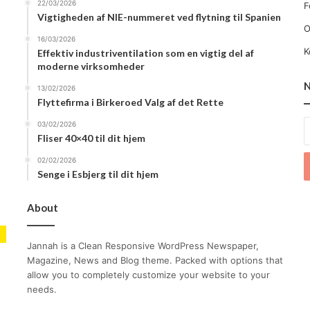
22/03/2026
F
Vigtigheden af NIE-nummeret ved flytning til Spanien
O
16/03/2026
K
Effektiv industriventilation som en vigtig del af
moderne virksomheder
N
13/02/2026
Flyttefirma i Birkeroed Valg af det Rette
E
03/02/2026
Fliser 40×40 til dit hjem
y
E
02/02/2026
a
Senge i Esbjerg til dit hjem
About
Jannah is a Clean Responsive WordPress Newspaper,
Magazine, News and Blog theme. Packed with options that
allow you to completely customize your website to your
needs.