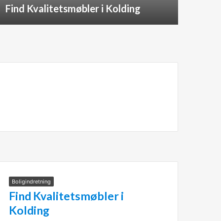
Find Kvalitetsmøbler i Kolding
Ebe
Boligindretning
Find Kvalitetsmøbler i
Kolding