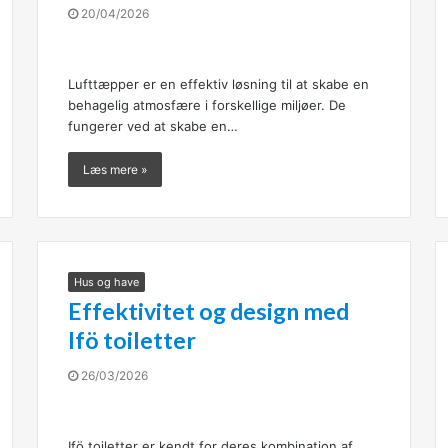
20/04/2026
Lufttæpper er en effektiv løsning til at skabe en
behagelig atmosfære i forskellige miljøer. De
fungerer ved at skabe en…
Læs mere »
Hus og have
Effektivitet og design med
Ifö toiletter
26/03/2026
Ifö toiletter er kendt for deres kombination af