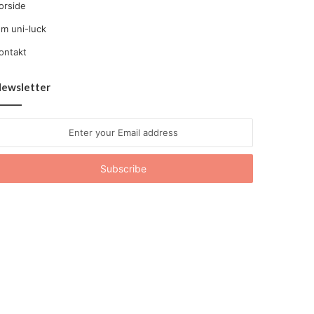
orside
m uni-luck
ontakt
ewsletter
nter
our
mail
ddress