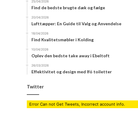
25/04/2026
Find de bedste brugte dæk og fælge
20/04/2026
Lufttæpper: En Guide til Valg og Anvendelse
18/04/2026
Find Kvalitetsmøbler i Kolding
10/04/2026
Oplev den bedste take away i Ebeltoft
26/03/2026
Effektivitet og design med Ifö toiletter
Twitter
Error Can not Get Tweets, Incorrect account info.