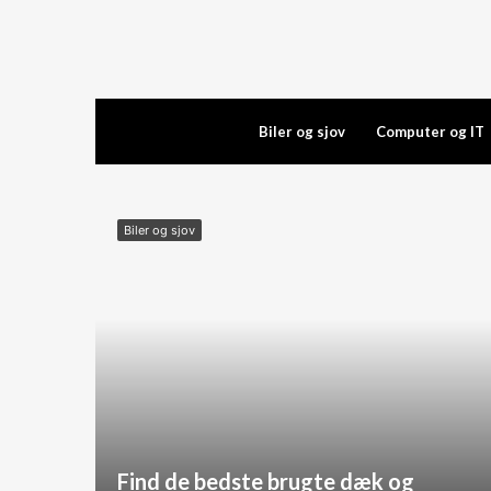
Biler og sjov
Computer og IT
Biler og sjov
Find de bedste brugte dæk og