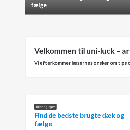
fælge
Velkommen til uni-luck – art
Vi efterkommer læsernes ønsker om tips og
Biler og sjov
Find de bedste brugte dæk og
fælge