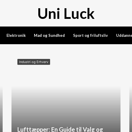
Uni Luck
Elektronik
Mad og Sundhed
Sport og friluftsliv
Uddanne
Industri og Erhverv
Lufttæpper: En Guide til Valg og