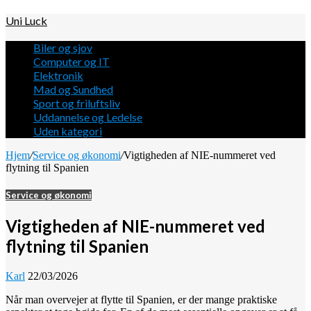
Uni Luck
Biler og sjov
Computer og IT
Elektronik
Mad og Sundhed
Sport og friluftsliv
Uddannelse og Ledelse
Uden kategori
Hjem
/
Service og økonomi
/
Vigtigheden af NIE-nummeret ved
flytning til Spanien
Service og økonomi
Vigtigheden af NIE-nummeret ved
flytning til Spanien
Karl
22/03/2026
Når man overvejer at flytte til Spanien, er der mange praktiske