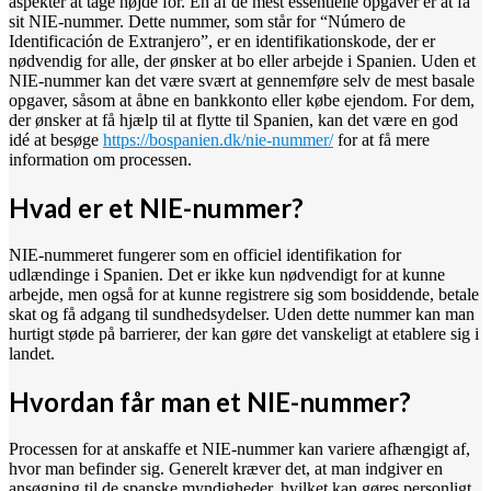
aspekter at tage højde for. En af de mest essentielle opgaver er at få
sit NIE-nummer. Dette nummer, som står for “Número de
Identificación de Extranjero”, er en identifikationskode, der er
nødvendig for alle, der ønsker at bo eller arbejde i Spanien. Uden et
NIE-nummer kan det være svært at gennemføre selv de mest basale
opgaver, såsom at åbne en bankkonto eller købe ejendom. For dem,
der ønsker at få hjælp til at flytte til Spanien, kan det være en god
idé at besøge
https://bospanien.dk/nie-nummer/
for at få mere
information om processen.
Hvad er et NIE-nummer?
NIE-nummeret fungerer som en officiel identifikation for
udlændinge i Spanien. Det er ikke kun nødvendigt for at kunne
arbejde, men også for at kunne registrere sig som bosiddende, betale
skat og få adgang til sundhedsydelser. Uden dette nummer kan man
hurtigt støde på barrierer, der kan gøre det vanskeligt at etablere sig i
landet.
Hvordan får man et NIE-nummer?
Processen for at anskaffe et NIE-nummer kan variere afhængigt af,
hvor man befinder sig. Generelt kræver det, at man indgiver en
ansøgning til de spanske myndigheder, hvilket kan gøres personligt