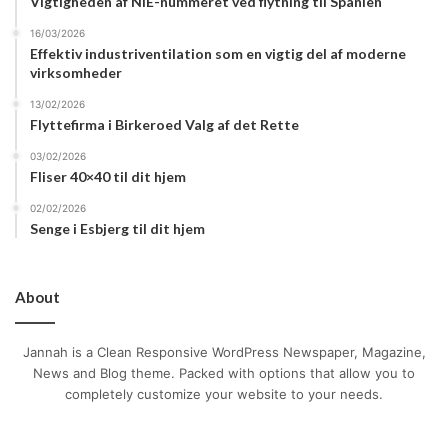
Vigtigheden af NIE-nummeret ved flytning til Spanien
16/03/2026
Effektiv industriventilation som en vigtig del af moderne
virksomheder
13/02/2026
Flyttefirma i Birkeroed Valg af det Rette
03/02/2026
Fliser 40×40 til dit hjem
02/02/2026
Senge i Esbjerg til dit hjem
About
Jannah is a Clean Responsive WordPress Newspaper, Magazine,
News and Blog theme. Packed with options that allow you to
completely customize your website to your needs.