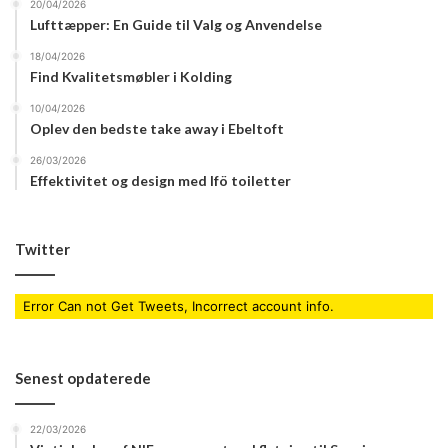
20/04/2026
Lufttæpper: En Guide til Valg og Anvendelse
18/04/2026
Find Kvalitetsmøbler i Kolding
10/04/2026
Oplev den bedste take away i Ebeltoft
26/03/2026
Effektivitet og design med Ifö toiletter
Twitter
Error Can not Get Tweets, Incorrect account info.
Senest opdaterede
22/03/2026