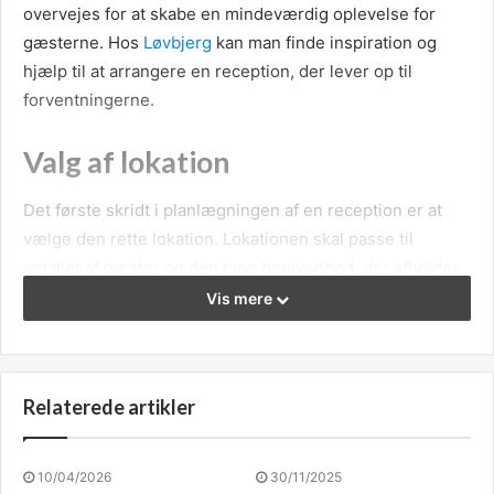
overvejes for at skabe en mindeværdig oplevelse for
gæsterne. Hos
Løvbjerg
kan man finde inspiration og
hjælp til at arrangere en reception, der lever op til
forventningerne.
Valg af lokation
Det første skridt i planlægningen af en reception er at
vælge den rette lokation. Lokationen skal passe til
antallet af gæster og den type begivenhed, der afholdes.
Det er vigtigt at sikre, at stedet har de nødvendige
Vis mere
faciliteter, såsom køkkenfaciliteter, lydudstyr og plads til
underholdning. Beliggenheden spiller også en stor rolle;
det skal være nemt for gæsterne at komme til og fra
Relaterede artikler
stedet.
Mad og drikke
10/04/2026
30/11/2025