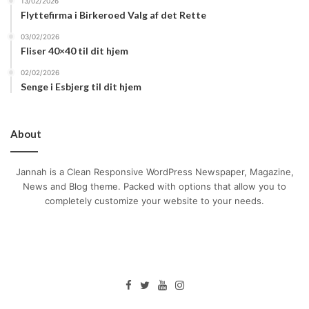
13/02/2026
Flyttefirma i Birkeroed Valg af det Rette
uforglemmelig begivenhed. Ved at tage højde for alle
detaljer – fra valg af lokation til mad, drikke,
03/02/2026
Fliser 40×40 til dit hjem
underholdning og dekorationer – kan man sikre, at
gæsterne får en fantastisk oplevelse. Med hjælp fra
02/02/2026
Senge i Esbjerg til dit hjem
professionelle som Løvbjerg kan man skabe den
perfekte ramme for enhver type reception.
About
Jannah is a Clean Responsive WordPress Newspaper, Magazine,
News and Blog theme. Packed with options that allow you to
completely customize your website to your needs.