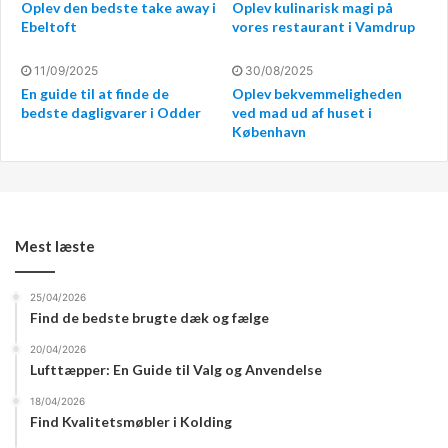
Oplev den bedste take away i
Oplev kulinarisk magi på
Mad og drikke er centrale elementer i enhver reception.
Ebeltoft
vores restaurant i Vamdrup
Det er vigtigt at vælge en menu, der passer til
11/09/2025
30/08/2025
begivenheden og gæsternes præferencer. Overvej om
En guide til at finde de
Oplev bekvemmeligheden
der skal være en buffet, servering ved bordene eller
bedste dagligvarer i Odder
ved mad ud af huset i
måske en kombination af begge dele. Drikkevarer bør
København
også vælges med omhu, og det kan være en god idé at
tilbyde et udvalg af både alkoholiske og ikke-alkoholiske
drikkevarer. Cateringfirmaer som Løvbjerg kan hjælpe
med at sammensætte en menu, der passer perfekt til
Mest læste
arrangementet.
25/04/2026
Underholdning og dekorationer
Find de bedste brugte dæk og fælge
20/04/2026
Underholdning er med til at skabe stemning og gøre
Lufttæpper: En Guide til Valg og Anvendelse
receptionen mindeværdig. Det kan være alt fra livemusik
18/04/2026
til en DJ eller måske endda et indslag som stand-up
Find Kvalitetsmøbler i Kolding
comedy eller et trylleshow. Dekorationer spiller også en