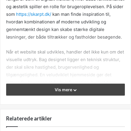
og æstetik spiller en rolle for brugeroplevelsen. På sider
som
https://skarpt.dk/
kan man finde inspiration til,
hvordan kombinationen af moderne udvikling og
gennemtænkt design kan skabe stærke digitale
løsninger, der både tiltrækker og fastholder besøgende.
Når et website skal udvikles, handler det ikke kun om det
visuelle udtryk. Bag designet ligger en teknisk struktur,
der skal sikre hastighed, brugervenlighed og
tilgængelighed. En veludviklet hjemmeside gør det
lettere for brugeren at finde information, hvilket øger
chancen for interaktion og konvertering. Samtidig
Vis mere
understøtter et gennemtænkt design brandets identitet,
så virksomhedens værdier og budskaber formidles klart
og konsekvent.
Relaterede artikler
I takt med at brugernes forventninger stiger, bliver det