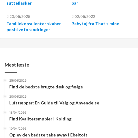
sutteflasker
par
været ved lægen, tag dette medicin, tag disse piller når
smerten kommer. Det kan jeg jo som patient jo ikke stille
20/05/2025
02/05/2022
mig tilfreds med, og jeg har da også søgt på
ondt i armen
Familiekonsulenter skaber
Babytøj fra That’s mine
positive forandringer
efter vaccination
og fået andre alternativer end at fylde
mig med medicin. Beliefshiifters.dk kan afhjælpe nogle
smerter via noget der hedder Theta behandling og
vaccination healing.
Mest læste
25/04/2026
Find de bedste brugte dæk og fælge
20/04/2026
Lufttæpper: En Guide til Valg og Anvendelse
18/04/2026
Find Kvalitetsmøbler i Kolding
10/04/2026
Oplev den bedste take away i Ebeltoft