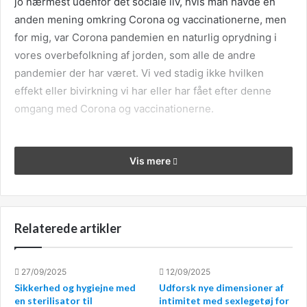
jo nærmest udenfor det sociale liv, hvis man havde en
anden mening omkring Corona og vaccinationerne, men
for mig, var Corona pandemien en naturlig oprydning i
vores overbefolkning af jorden, som alle de andre
pandemier der har været. Vi ved stadig ikke hvilken
effekt eller bivirkning vi har eller har fået efter denne
omgang med Corona og vaccinationerne.
Vis mere
Healing af smerter i skulderen
Det kan skyldes mange ting at man har fået ondt i
Relaterede artikler
skulderen, og nogle får ondt efter at have fået en
indsprøjtning, der hvor der er stukket – det vigtige er, at
det skal gå over i løbet af et par dage, og hvis ikke, siger
27/09/2025
12/09/2025
de kloge, kontakt din læge. Nu er jeg ikke den store
Sikkerhed og hygiejne med
Udforsk nye dimensioner af
en sterilisator til
intimitet med sexlegetøj for
tilhænger af læger, det jeg hører de fleste gange jeg har