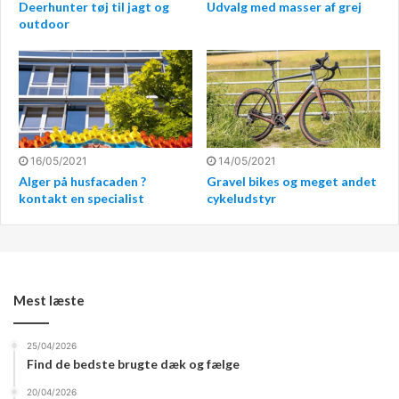
Deerhunter tøj til jagt og
Udvalg med masser af grej
outdoor
16/05/2021
14/05/2021
Alger på husfacaden ?
Gravel bikes og meget andet
kontakt en specialist
cykeludstyr
Det handler om at være utraditionel
Det handler for eksempel om at være så utraditionel som
Mest læste
muligt. For eksempel ved at lave sine modeshows på
andre lokationer, end dem man eller normalt ville tænke
som steder til at holde modeshows. Og det kan være en
25/04/2026
Find de bedste brugte dæk og fælge
spændende, nærmest fascinerede oplevelse at være
med til. Derfor er der også kun en klar anbefaling til at
20/04/2026