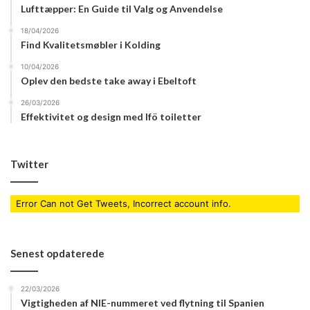
Lufttæpper: En Guide til Valg og Anvendelse
komme til modeshows rundt omkring.
18/04/2026
Find Kvalitetsmøbler i Kolding
10/04/2026
Oplev den bedste take away i Ebeltoft
26/03/2026
Effektivitet og design med Ifö toiletter
Twitter
Error Can not Get Tweets, Incorrect account info.
Senest opdaterede
22/03/2026
Vigtigheden af NIE-nummeret ved flytning til Spanien