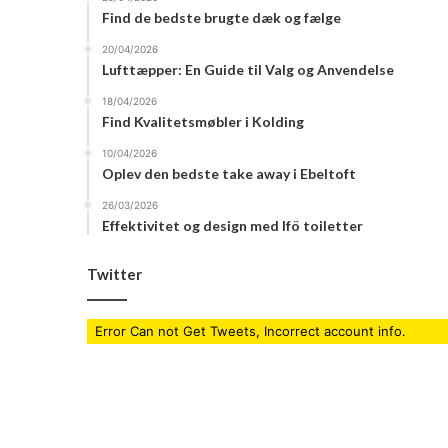
Find de bedste brugte dæk og fælge
20/04/2026
Lufttæpper: En Guide til Valg og Anvendelse
18/04/2026
Find Kvalitetsmøbler i Kolding
10/04/2026
Oplev den bedste take away i Ebeltoft
26/03/2026
Effektivitet og design med Ifö toiletter
Twitter
Error Can not Get Tweets, Incorrect account info.