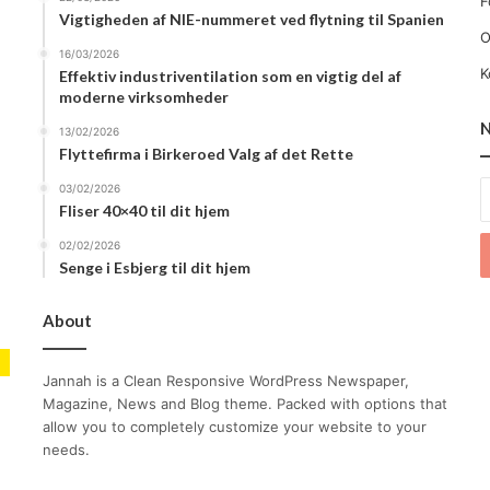
F
Vigtigheden af NIE-nummeret ved flytning til Spanien
O
16/03/2026
K
Effektiv industriventilation som en vigtig del af
moderne virksomheder
N
13/02/2026
Flyttefirma i Birkeroed Valg af det Rette
E
03/02/2026
Fliser 40×40 til dit hjem
y
E
02/02/2026
a
Senge i Esbjerg til dit hjem
About
Jannah is a Clean Responsive WordPress Newspaper,
Magazine, News and Blog theme. Packed with options that
allow you to completely customize your website to your
needs.