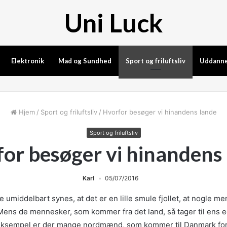
Uni Luck
Elektronik
Mad og Sundhed
Sport og friluftsliv
Uddanne
Hjem
/
Sport og friluftsliv
/
Hvorfor besøger vi hinandens lande
Sport og friluftsliv
or besøger vi hinandens
Karl
05/07/2016
middelbart synes, at det er en lille smule fjollet, at nogle men
 Mens de mennesker, som kommer fra det land, så tager til ens eg
r eksempel er der mange nordmænd, som
kommer til Danmark for 