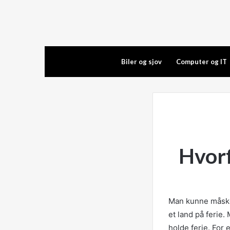
Biler og sjov
Computer og IT
Hvorf
Man kunne måske u
et land på ferie.
holde ferie. Fo