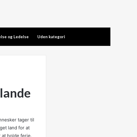
lse og Ledelse
Uden kategori
 lande
nesker tager til
et land for at
at holde ferie.