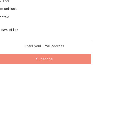
orside
m uni-luck
ontakt
ewsletter
nter
our
mail
ddress