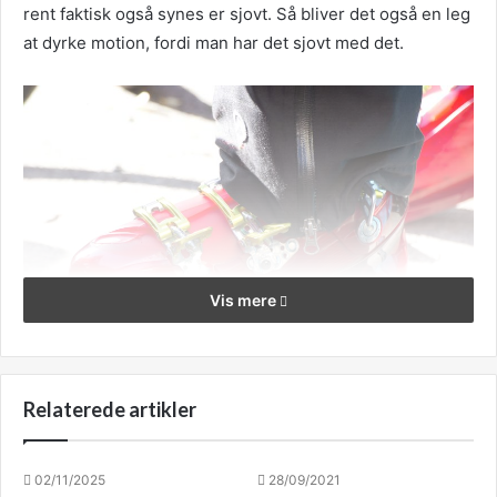
rent faktisk også synes er sjovt. Så bliver det også en leg
at dyrke motion, fordi man har det sjovt med det.
Vis mere
Relaterede artikler
Prøv forskellige sportsgrene
02/11/2025
28/09/2021