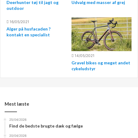
Deerhunter tøj til jagt og
Udvalg med masser af grej
Hvis du endnu ikke har fundet den sportsgren, som du
outdoor
gerne vil dyrke. Så kan det være en god ide, at prøve
16/05/2021
forskellige sportsgrene. På den måde kan man få en
Alger på husfacaden ?
fornemmelse af, hvad man synes er sjovt at lave. Og så
kontakt en specialist
spore sig ind på, om der er noget af det, som man vil
dyrke på lidt mere seriøst basis. Man kan selvfølgelig
også dyrke flere sportsgrene, hvis man vil.
14/05/2021
Gravel bikes og meget andet
cykeludstyr
Mest læste
25/04/2026
Find de bedste brugte dæk og fælge
20/04/2026