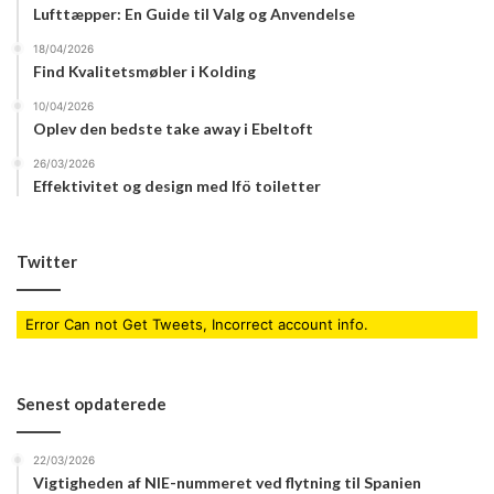
Lufttæpper: En Guide til Valg og Anvendelse
18/04/2026
Find Kvalitetsmøbler i Kolding
10/04/2026
Oplev den bedste take away i Ebeltoft
26/03/2026
Effektivitet og design med Ifö toiletter
Twitter
Error Can not Get Tweets, Incorrect account info.
Senest opdaterede
22/03/2026
Vigtigheden af NIE-nummeret ved flytning til Spanien