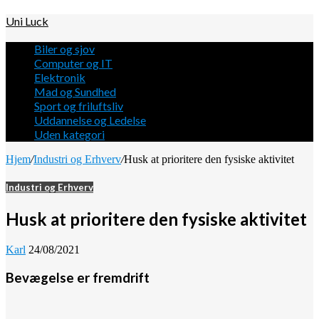
Uni Luck
Biler og sjov
Computer og IT
Elektronik
Mad og Sundhed
Sport og friluftsliv
Uddannelse og Ledelse
Uden kategori
Hjem
/
Industri og Erhverv
/
Husk at prioritere den fysiske aktivitet
Industri og Erhverv
Husk at prioritere den fysiske aktivitet
Karl
24/08/2021
Bevægelse er fremdrift