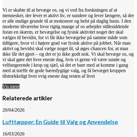
Vi er skabte til at bevæge os, og vi ved fra forskningen af at
mennesker, der lever et aktivt liv, er sundere og lever længere, så der
er alle mulige grunde til at motionere og helst på daglig basis. I den
moderne tilværelse hvor rigtig mange af os arbejder stillesiddende
foran en skærm, er bevægelse og fysisk aktivitet noget der skal
vælges til bevidst, for vi får ikke bevægelse på samme måde som
tidligere, hvor vi i højere grad var fysisk aktive på jobbet. Når man
aktivt og bevidst skal vælge noget til, så øges chancen for, at man
ikke får det gjort – og det er jo ikke godt nok. Vi skal bevæge os, og
vi skal gøre det hver eneste dag, hvis vi gerne vil være sunde og
velfungerende i krop og sjæl, så det er bare med at komme i gang
med at træffe de gode bæredygtige valg, og få bevæget kroppen
tilstrækkeligt hver evig eneste dag resten af livet
Vis mere
Relaterede artikler
20/04/2026
Lufttæpper: En Guide til Valg og Anvendelse
16/03/2026