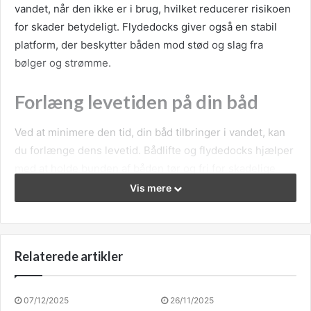
vandet, når den ikke er i brug, hvilket reducerer risikoen
for skader betydeligt. Flydedocks giver også en stabil
platform, der beskytter båden mod stød og slag fra
bølger og strømme.
Forlæng levetiden på din båd
Ved at minimere den tid, din båd tilbringer i vandet, kan
du forlænge dens levetid. Bådlifte og flydedocks hjælper
med at holde bunden af båden tør og fri for skadelige
elementer, hvilket betyder mindre vedligeholdelse og
Vis mere
færre reparationer over tid. Dette kan spare dig for
betydelige omkostninger og sikre, at din båd forbliver i
god stand i mange år.
Relaterede artikler
Nem adgang og bekvemmelighed
07/12/2025
26/11/2025
En anden fordel ved bådlifte og flydedocks er den øgede