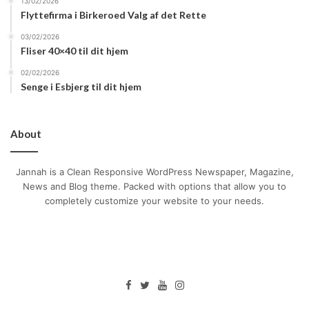
13/02/2026
Flyttefirma i Birkeroed Valg af det Rette
din tid på vandet.
03/02/2026
Fliser 40×40 til dit hjem
02/02/2026
Senge i Esbjerg til dit hjem
About
Jannah is a Clean Responsive WordPress Newspaper, Magazine,
News and Blog theme. Packed with options that allow you to
completely customize your website to your needs.