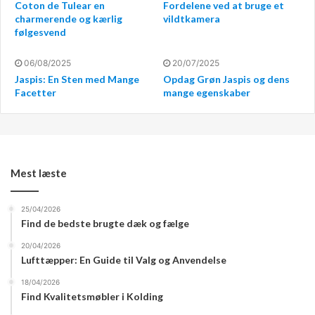
Coton de Tulear en
Fordelene ved at bruge et
bekvemmelighed. Med en
Pro Bro
bådlift kan du nemt
charmerende og kærlig
vildtkamera
følgesvend
sætte din båd i vandet eller tage den op igen uden
besvær. Dette gør det lettere at bruge din båd spontant,
06/08/2025
20/07/2025
da du ikke behøver at bekymre dig om tidskrævende
Jaspis: En Sten med Mange
Opdag Grøn Jaspis og dens
processer for isætning og optagning. Flydedocks giver
Facetter
mange egenskaber
også en stabil platform, der gør det nemmere at gå om
bord på eller af båden.
Øget sikkerhed
Mest læste
Bådlifte og flydedocks bidrager også til øget sikkerhed.
25/04/2026
Ved at holde båden sikkert på en lift eller dock reduceres
Find de bedste brugte dæk og fælge
risikoen for tyveri eller hærværk, da det er sværere for
20/04/2026
uvedkommende at få adgang til båden. Desuden giver de
Lufttæpper: En Guide til Valg og Anvendelse
en mere stabil base, når man går om bord eller af, hvilket
18/04/2026
mindsker risikoen for ulykker.
Find Kvalitetsmøbler i Kolding