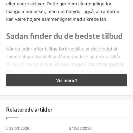
eller andre aktiver. Dette gør dem tilgængelige for
mange mennesker, men det betyder også, at renterne
kan være højere sammenlignet med sikrede lån.
Sådan finder du de bedste tilbud
Når du leder efter billige forbrugslån, er det vigtigt at
sammenligne forskellige låneudbydere og deres vilkår.
Billige forbrugslån
kan variere meget i pris afhængigt af
faktorer som lånebeløb, løbetid og din kreditværdighed.
Ved at bruge online sammenligningstjenester kan du
Vis mere
hurtigt få et overblik over de bedste tilbud på markedet
og finde et lån, der passer til dine behov og økonomiske
situation.
Relaterede artikler
Vigtige faktorer at overveje
22/03/2026
13/02/2026
Når du vælger et forbrugslån, er der flere faktorer, du bør