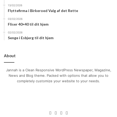
13/02/2026
at gøre din research og sammenligne forskellige tilbud
Flyttefirma i Birkeroed Valg af det Rette
kan du finde et lån, der passer til dine behov og hjælper
03/02/2026
dig med at opnå dine økonomiske mål uden unødvendig
Fliser 40×40 til dit hjem
gæld.
02/02/2026
Senge i Esbjerg til dit hjem
About
Jannah is a Clean Responsive WordPress Newspaper, Magazine,
News and Blog theme. Packed with options that allow you to
completely customize your website to your needs.