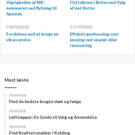
Vigtigheden af NIE-
Flyttefirma i Birkeroed Valg
tage i betragtning. Renten er naturligvis en af de
nummeret ved flytning til
af det Rette
Spanien
vigtigste faktorer, da den afgør, hvor meget du skal
betale tilbage ud over det lånte beløb. Derudover bør du
20/12/2025
01/12/2025
også se på eventuelle gebyrer og omkostninger
Fordelene ved at bruge en
Effektiv genhusning som
forbundet med lånet, såsom oprettelsesgebyrer eller
vikarservice
løsning ved skader eller
renovering
månedlige administrationsgebyrer. Løbetiden på lånet er
også vigtig, da en længere løbetid kan betyde lavere
månedlige ydelser, men også højere samlede
omkostninger.
Mest læste
Fordele ved billige forbrugslån
25/04/2026
En af de største fordele ved billige forbrugslån er
Find de bedste brugte dæk og fælge
fleksibiliteten. Du kan bruge pengene til næsten hvad
20/04/2026
som helst uden at skulle redegøre for det overfor
Lufttæpper: En Guide til Valg og Anvendelse
låneudbyderen. Dette gør dem ideelle til uforudsete
18/04/2026
udgifter eller større investeringer i dit hjem eller din
Find Kvalitetsmøbler i Kolding