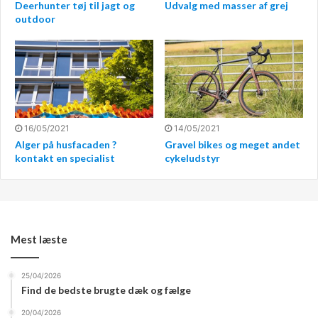
Deerhunter tøj til jagt og
Udvalg med masser af grej
outdoor
16/05/2021
14/05/2021
Alger på husfacaden ?
Gravel bikes og meget andet
kontakt en specialist
cykeludstyr
Mest læste
Søg rundt og du skal finde
25/04/2026
Find de bedste brugte dæk og fælge
Det kræver faktisk ikke meget søgning, før man finder
20/04/2026